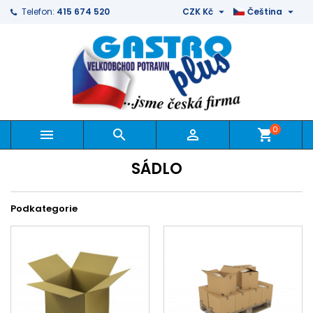


Telefon:
415 674 520
CZK Kč
Čeština
0



shopping_cart
SÁDLO
Podkategorie