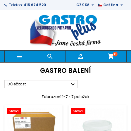


Telefon:
415 674 520
CZK Kč
Čeština
0



shopping_cart
GASTRO BALENÍ

Důležitost
Zobrazení 1-7 z 7 položek
Sleva!
Sleva!