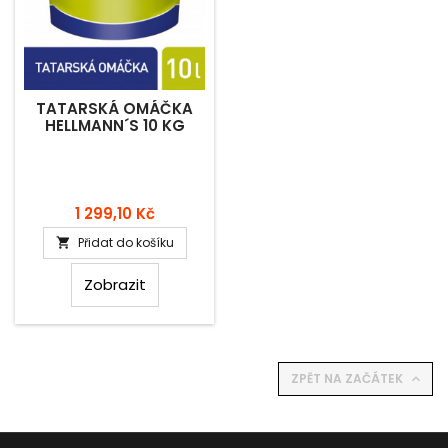
TATARSKÁ OMÁČKA
HELLMANN´S 10 KG
Cena
1 299,10 Kč
Přidat do košíku

Zobrazit
ZPĚT NA ZAČÁTEK
