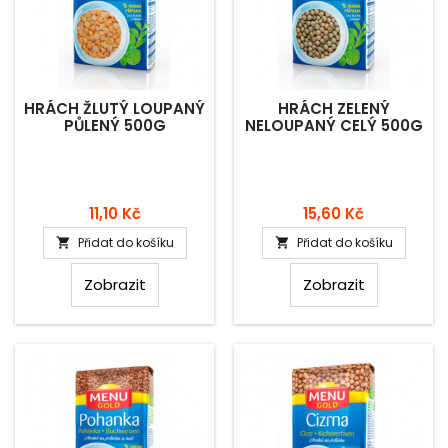
HRÁCH ŽLUTÝ LOUPANÝ
HRÁCH ZELENÝ
PŮLENÝ 500G
NELOUPANÝ CELÝ 500G
Cena
Cena
11,10 Kč
15,60 Kč
Přidat do košíku
Přidat do košíku


Zobrazit
Zobrazit