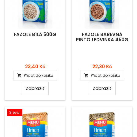
FAZOLE BÍLÁ 500G
FAZOLE BAREVNÁ
PINTO LEDVINKA 450G
Cena
Cena
23,40 Kč
22,30 Kč
Přidat do košíku
Přidat do košíku


Zobrazit
Zobrazit
Sleva!