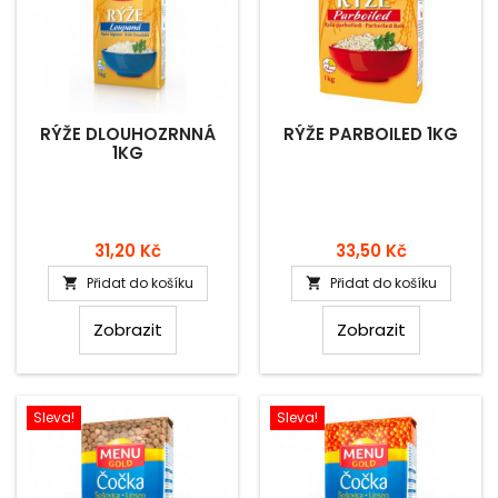
RÝŽE DLOUHOZRNNÁ
RÝŽE PARBOILED 1KG
1KG
Cena
Cena
31,20 Kč
33,50 Kč
Přidat do košíku
Přidat do košíku


Zobrazit
Zobrazit
Sleva!
Sleva!