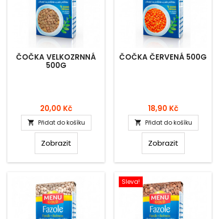
ČOČKA VELKOZRNNÁ
ČOČKA ČERVENÁ 500G
500G
Cena
Cena
20,00 Kč
18,90 Kč
Přidat do košíku
Přidat do košíku


Zobrazit
Zobrazit
Sleva!