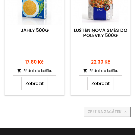
JÁHLY 500G
LUŠTĚNINOVÁ SMĚS DO
POLÉVKY 500G
Cena
Cena
17,80 Kč
22,30 Kč
Přidat do košíku
Přidat do košíku


Zobrazit
Zobrazit
ZPĚT NA ZAČÁTEK
