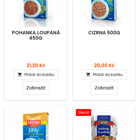
POHANKA LOUPANÁ
CIZRNA 500G
450G
Cena
Cena
21,20 Kč
20,00 Kč
Přidat do košíku
Přidat do košíku


Zobrazit
Zobrazit
Sleva!