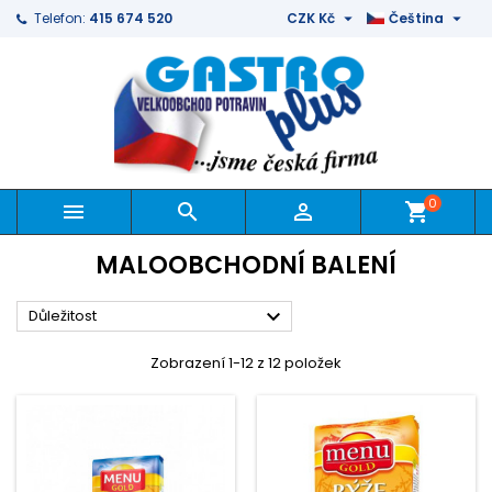


Telefon:
415 674 520
CZK Kč
Čeština
0



shopping_cart
MALOOBCHODNÍ BALENÍ

Důležitost
Zobrazení 1-12 z 12 položek