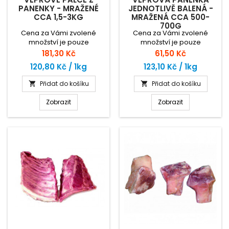
PANENKY - MRAŽENÉ
JEDNOTLIVĚ BALENÁ -
CCA 1,5-3KG
MRAŽENÁ CCA 500-
700G
Cena za Vámi zvolené
Cena za Vámi zvolené
množství je pouze
množství je pouze
orientační. Zaplatíte za
orientační. Zaplatíte za
Cena
Cena
181,30 Kč
61,50 Kč
skutečnou hmotnost zboží
skutečnou hmotnost zboží
120,80 Kč / 1kg
123,10 Kč / 1kg
dle ceny za 1kg.
dle ceny za 1kg.
Přidat do košíku
Přidat do košíku


Zobrazit
Zobrazit