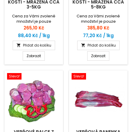
KOSTI - MRAŽENÁ CCA
KOSTI - MRAŽENÁ CCA
3-5KG
5-8KG
Cena za Vámi zvolené
Cena za Vámi zvolené
množství je pouze
množství je pouze
orientační. Zaplatíte za
orientační. Zaplatíte za
Cena
Cena
265,10 Kč
385,80 Kč
skutečnou hmotnost zboží
skutečnou hmotnost zboží
88,40 Kč / 1kg
77,20 Kč / 1kg
dle ceny za 1kg.
dle ceny za 1kg.
Přidat do košíku
Přidat do košíku


Zobrazit
Zobrazit
Sleva!
Sleva!
VEPŘOVÉ PALCE Z
VEPŘOVÁ PANENKA