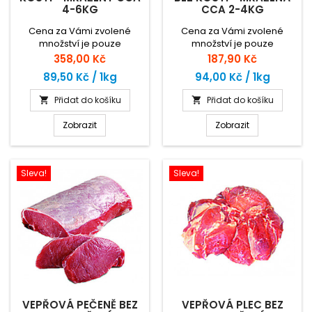
4-6KG
CCA 2-4KG
Cena za Vámi zvolené
Cena za Vámi zvolené
množství je pouze
množství je pouze
orientační. Zaplatíte za
orientační. Zaplatíte za
Cena
Cena
358,00 Kč
187,90 Kč
skutečnou hmotnost zboží
skutečnou hmotnost zboží
89,50 Kč / 1kg
94,00 Kč / 1kg
dle ceny za 1kg.
dle ceny za 1kg.
Přidat do košíku
Přidat do košíku


Zobrazit
Zobrazit
Sleva!
Sleva!
VEPŘOVÁ PEČENĚ BEZ
VEPŘOVÁ PLEC BEZ