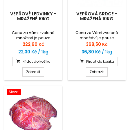
VEPŘOVÉ LEDVINKY -
VEPŘOVÁ SRDCE -
MRAŽENÉ 10KG
MRAŽENÁ 10KG
Cena za Vámi zvolené
Cena za Vámi zvolené
množství je pouze
množství je pouze
orientační. Zaplatíte za
orientační. Zaplatíte za
Cena
Cena
222,90 Kč
368,50 Kč
skutečnou hmotnost zboží
skutečnou hmotnost zboží
22,30 Kč / 1kg
36,80 Kč / 1kg
dle ceny za 1kg.
dle ceny za 1kg.
Přidat do košíku
Přidat do košíku


Zobrazit
Zobrazit
Sleva!