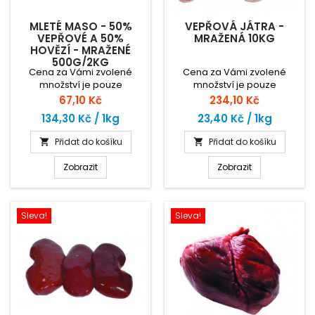
MLETÉ MASO - 50%
VEPŘOVÁ JÁTRA -
VEPŘOVÉ A 50%
MRAŽENÁ 10KG
HOVĚZÍ - MRAŽENÉ
500G/2KG
Cena za Vámi zvolené
Cena za Vámi zvolené
množství je pouze
množství je pouze
orientační. Zaplatíte za
orientační. Zaplatíte za
Cena
Cena
67,10 Kč
234,10 Kč
skutečnou hmotnost zboží
skutečnou hmotnost zboží
134,30 Kč / 1kg
23,40 Kč / 1kg
dle ceny za 1kg.
dle ceny za 1kg.
Přidat do košíku
Přidat do košíku


Zobrazit
Zobrazit
Sleva!
Sleva!