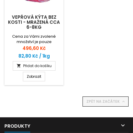
VEPŘOVÁ KÝTA BEZ
KOSTI - MRAŽENÁ CCA
6-8KG
Cena za Vámi zvolené
množství je pouze
orientační. Zaplatíte za
Cena
496,60 Kč
skutečnou hmotnost zboží
82,80 Kč / 1kg
dle ceny za 1kg.
Přidat do košíku

Zobrazit
ZPĚT NA ZAČÁTEK


PRODUKTY