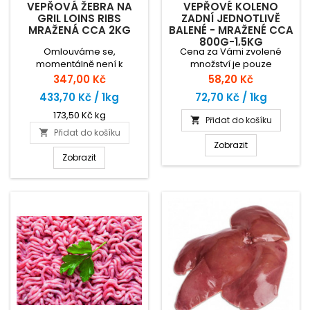
VEPŘOVÁ ŽEBRA NA
VEPŘOVÉ KOLENO
GRIL LOINS RIBS
ZADNÍ JEDNOTLIVĚ
MRAŽENÁ CCA 2KG
BALENÉ - MRAŽENÉ CCA
800G-1,5KG
Omlouváme se,
Cena za Vámi zvolené
momentálně není k
množství je pouze
dispozici.
orientační. Zaplatíte za
Cena
Cena
347,00 Kč
58,20 Kč
skutečnou hmotnost zboží
433,70 Kč / 1kg
72,70 Kč / 1kg
dle ceny za 1kg.
173,50 Kč kg
Přidat do košíku

Přidat do košíku

Zobrazit
Zobrazit