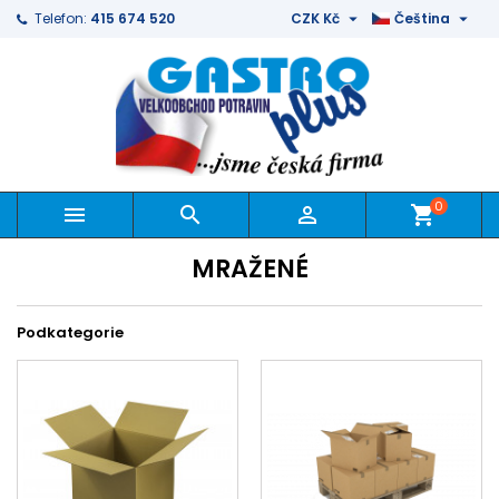


Telefon:
415 674 520
CZK Kč
Čeština
0



shopping_cart
MRAŽENÉ
Podkategorie