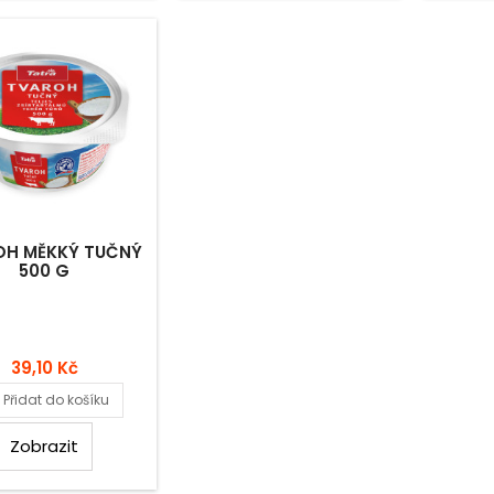
OH MĚKKÝ TUČNÝ
500 G
Cena
39,10 Kč
Přidat do košíku
Zobrazit