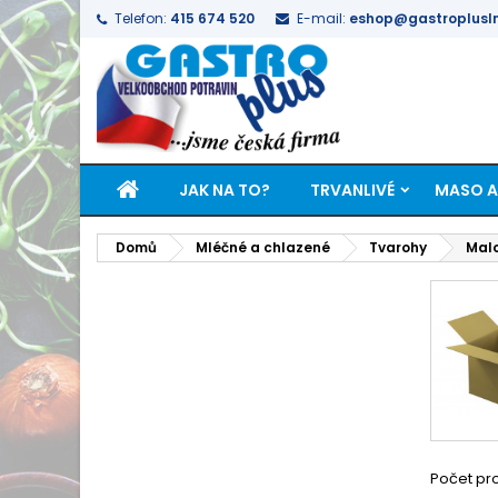
Telefon:
415 674 520
E-mail:
eshop@gastroplusln
JAK NA TO?
TRVANLIVÉ
MASO A
Domů
Mléčné a chlazené
Tvarohy
Mal
Počet pro