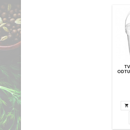
TV
ODTU
