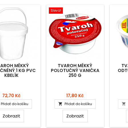
Sleva!
AROH MĚKKÝ
TVAROH MĚKKÝ
TV
ČNĚNÝ 1 KG PVC
POLOTUČNÝ VANIČKA
ODT
KBELÍK
250 G
Cena
Cena
72,70 Kč
17,80 Kč
Přidat do košíku
Přidat do košíku


Zobrazit
Zobrazit