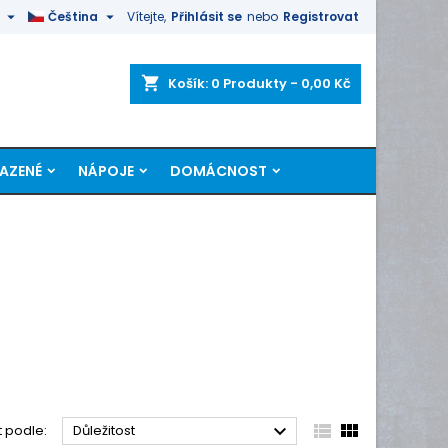


Čeština
Vítejte,
Přihlásit se
nebo
Registrovat
shopping_cart
Košík:
0
Produkty - 0,00 Kč
LAZENÉ
NÁPOJE
DOMÁCNOST



t podle:
Důležitost