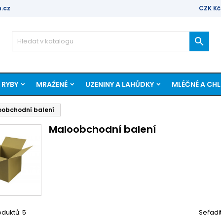
.cz
CZK Kč

 RYBY
MRAŽENÉ
UZENINY A LAHŮDKY
MLÉČNÉ A CH
oobchodní balení
Maloobchodní balení
duktů: 5
Seřadi