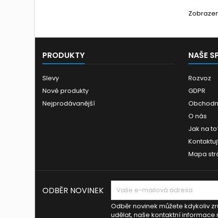
Zobrazení
PRODUKTY
NAŠE S
Slevy
Rozvoz
Nové produkty
GDPR
Nejprodávanější
Obchodn
O nás
Jak na to
Kontaktuj
Mapa str
ODBĚR NOVINEK
Odběr novinek můžete kdykoliv zru
udělat, naše kontaktní informace