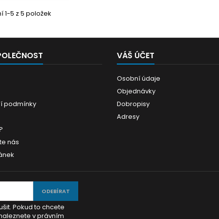
 1-5 z 5 položek
POLEČNOST
VÁŠ ÚČET
Osobní údaje
Objednávky
í podmínky
Dobropisy
Adresy
?
te nás
ánek
šit. Pokud to chcete
 naleznete v právním