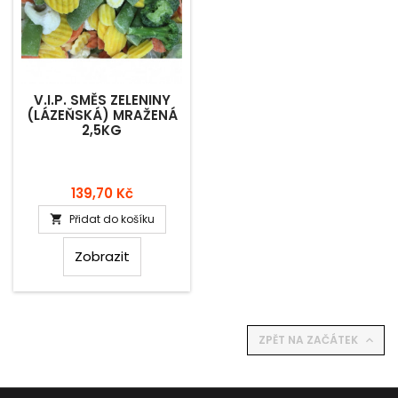
V.I.P. SMĚS ZELENINY
(LÁZEŇSKÁ) MRAŽENÁ
2,5KG
Cena
139,70 Kč
Přidat do košíku

Zobrazit
ZPĚT NA ZAČÁTEK
