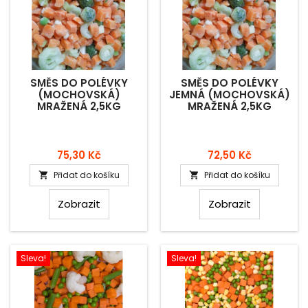
SMĚS DO POLÉVKY
SMĚS DO POLÉVKY
(MOCHOVSKÁ)
JEMNÁ (MOCHOVSKÁ)
MRAŽENÁ 2,5KG
MRAŽENÁ 2,5KG
Cena
Cena
75,30 Kč
72,50 Kč
Přidat do košíku
Přidat do košíku


Zobrazit
Zobrazit
Sleva!
Sleva!