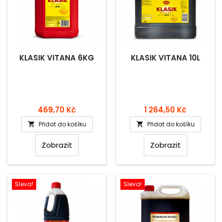
KLASIK VITANA 6KG
KLASIK VITANA 10L
Cena
Cena
469,70 Kč
1 264,50 Kč
Přidat do košíku
Přidat do košíku


Zobrazit
Zobrazit
Sleva!
Sleva!