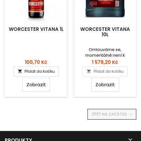
WORCESTER VITANA 1L
WORCESTER VITANA
10L
Omlouváme se,
momentálně není k
dispozici.
Cena
Cena
100,70 Kč
1 579,20 Kč
Přidat do košíku
Přidat do košíku


Zobrazit
Zobrazit
ZPĚT NA ZAČÁTEK


PRODUKTY