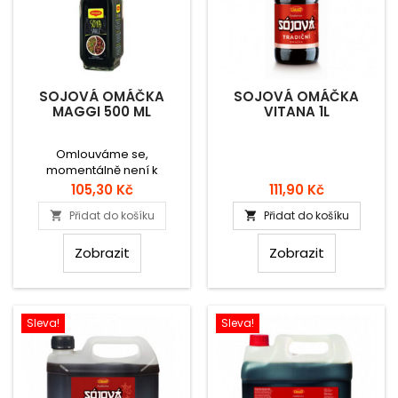
SOJOVÁ OMÁČKA
SOJOVÁ OMÁČKA
MAGGI 500 ML
VITANA 1L
Omlouváme se,
momentálně není k
dispozici.
Cena
Cena
105,30 Kč
111,90 Kč
Přidat do košíku
Přidat do košíku


Zobrazit
Zobrazit
Sleva!
Sleva!