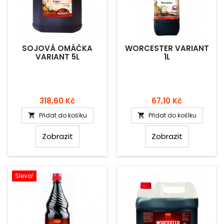
SOJOVÁ OMÁČKA
WORCESTER VARIANT
VARIANT 5L
1L
Cena
Cena
318,60 Kč
67,10 Kč
Přidat do košíku
Přidat do košíku


Zobrazit
Zobrazit
Sleva!