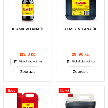
KLASIK VITANA 1L
KLASIK VITANA 3L
Cena
Cena
123,10 Kč
281,90 Kč
Přidat do košíku
Přidat do košíku


Zobrazit
Zobrazit
Sleva!
Sleva!