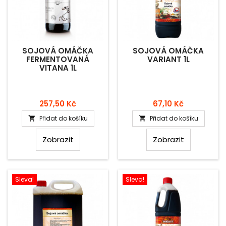
SOJOVÁ OMÁČKA
SOJOVÁ OMÁČKA
FERMENTOVANÁ
VARIANT 1L
VITANA 1L
Cena
Cena
257,50 Kč
67,10 Kč
Přidat do košíku
Přidat do košíku


Zobrazit
Zobrazit
Sleva!
Sleva!