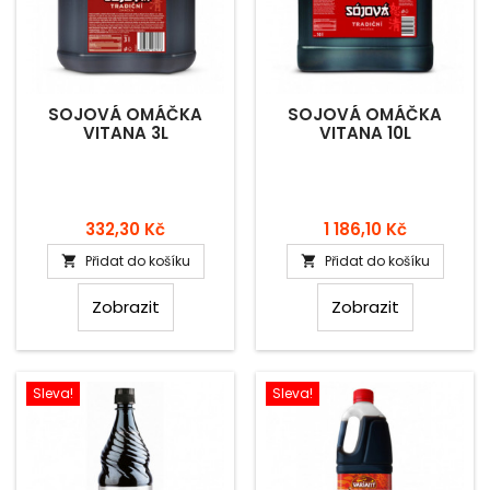
SOJOVÁ OMÁČKA
SOJOVÁ OMÁČKA
VITANA 3L
VITANA 10L
Cena
Cena
332,30 Kč
1 186,10 Kč
Přidat do košíku
Přidat do košíku


Zobrazit
Zobrazit
Sleva!
Sleva!