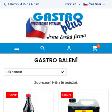


Telefon:
415 674 520
CZK Kč
Čeština
0



shopping_cart
GASTRO BALENÍ

Důležitost
Zobrazení 1-16 z 16 položek
Sleva!
Sleva!