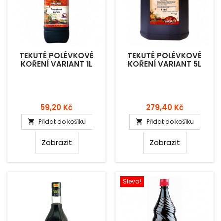
TEKUTÉ POLÉVKOVÉ
TEKUTÉ POLÉVKOVÉ
KOŘENÍ VARIANT 1L
KOŘENÍ VARIANT 5L
Cena
Cena
59,20 Kč
279,40 Kč
Přidat do košíku
Přidat do košíku


Zobrazit
Zobrazit
Sleva!