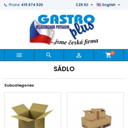


Phone:
415 674 520
CZK Kč
English
0



shopping_cart
SÁDLO
Subcategories