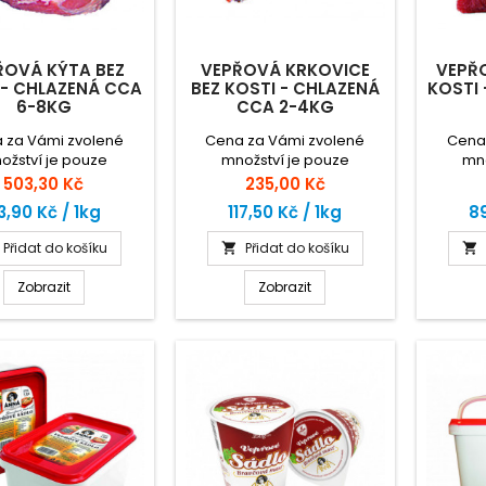
ŘOVÁ KÝTA BEZ
VEPŘOVÁ KRKOVICE
VEPŘ
 - CHLAZENÁ CCA
BEZ KOSTI - CHLAZENÁ
KOSTI
6-8KG
CCA 2-4KG
 za Vámi zvolené
Cena za Vámi zvolené
Cena
ožství je pouze
množství je pouze
mno
tační. Zaplatíte za
orientační. Zaplatíte za
orient
Cena
Cena
503,30 Kč
235,00 Kč
nou hmotnost zboží
skutečnou hmotnost zboží
skuteč
3,90 Kč / 1kg
117,50 Kč / 1kg
89
le ceny za 1kg.
dle ceny za 1kg.
dl
Přidat do košíku
Přidat do košíku


Zobrazit
Zobrazit