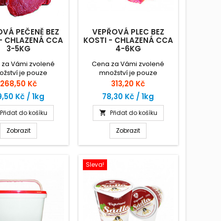
OVÁ PEČENĚ BEZ
VEPŘOVÁ PLEC BEZ
 - CHLAZENÁ CCA
KOSTI - CHLAZENÁ CCA
3-5KG
4-6KG
 za Vámi zvolené
Cena za Vámi zvolené
žství je pouze
množství je pouze
ační. Zaplatíte za
orientační. Zaplatíte za
Cena
Cena
268,50 Kč
313,20 Kč
nou hmotnost zboží
skutečnou hmotnost zboží
,50 Kč / 1kg
78,30 Kč / 1kg
e ceny za 1kg.
dle ceny za 1kg.
Přidat do košíku
Přidat do košíku

Zobrazit
Zobrazit
Sleva!