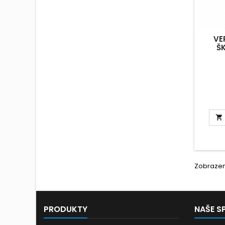
VE
Š

Zobrazení
PRODUKTY
NAŠE S