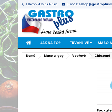
Telefon:
415 674 520
E-mail:
eshop@gastroplusln
JAK NA TO?
TRVANLIVÉ
MASO A
Domů
Maso a ryby
Vepřové
Chlazené
Podkate