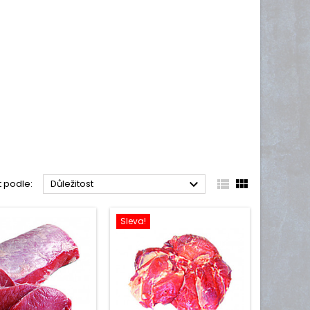



t podle:
Důležitost
Sleva!