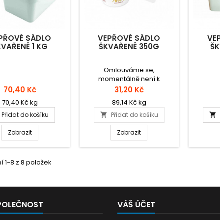
PŘOVÉ SÁDLO
VEPŘOVÉ SÁDLO
VE
KVAŘENÉ 1 KG
ŠKVAŘENÉ 350G
ŠK
Omlouváme se,
momentálně není k
dispozici.
Cena
Cena
70,40 Kč
31,20 Kč
70,40 Kč kg
89,14 Kč kg
Přidat do košíku
Přidat do košíku


Zobrazit
Zobrazit
 1-8 z 8 položek
POLEČNOST
VÁŠ ÚČET