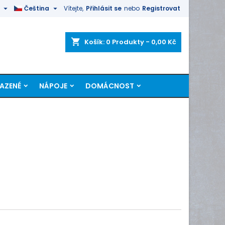


Čeština
Vítejte,
Přihlásit se
nebo
Registrovat
shopping_cart
Košík:
0
Produkty - 0,00 Kč
LAZENÉ
NÁPOJE
DOMÁCNOST