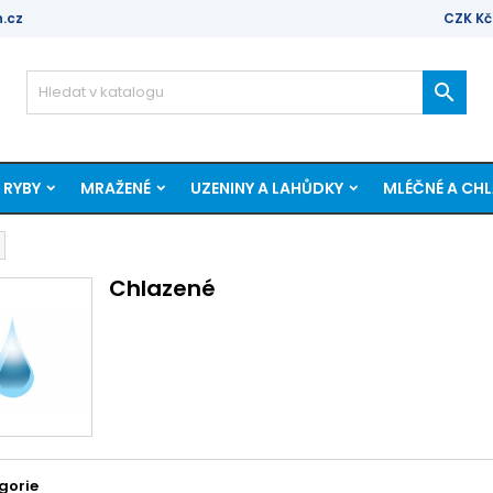
.cz
CZK Kč

 RYBY
MRAŽENÉ
UZENINY A LAHŮDKY
MLÉČNÉ A CH
Chlazené
gorie