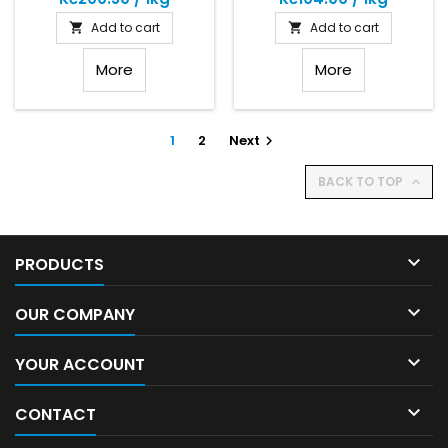
Add to cart
Add to cart


More
More
1
2
Next

BACK TO TOP


PRODUCTS

OUR COMPANY

YOUR ACCOUNT

CONTACT