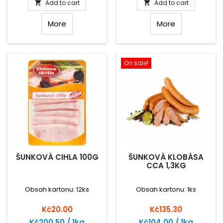
Add to cart
Add to cart


More
More
On sale!
ŠUNKOVÁ CIHLA 100G
ŠUNKOVÁ KLOBÁSA
CCA 1,3KG
Obsah kartonu: 12ks
Obsah kartonu: 1ks
Price
Price
Kč20.00
Kč135.30
Kč200.50 / 1kg
Kč104.00 / 1kg