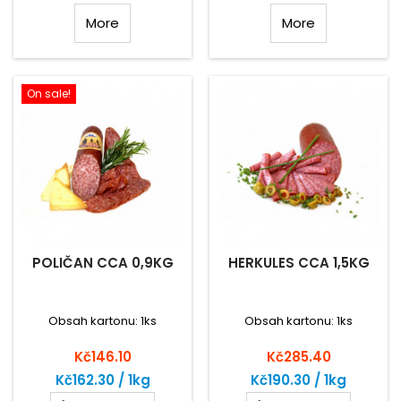
More
More
On sale!
POLIČAN CCA 0,9KG
HERKULES CCA 1,5KG
Obsah kartonu: 1ks
Obsah kartonu: 1ks
Price
Price
Kč146.10
Kč285.40
Kč162.30 / 1kg
Kč190.30 / 1kg