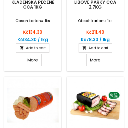
KLADENSKÁ PEČENĚ
LIBOVÉ PÁRKY CCA
CCA 1KG
2,7KG
Obsah kartonu: 1ks
Obsah kartonu: 1ks
Price
Price
Kč134.30
Kč211.40
Kč134.30 / 1kg
Kč78.30 / 1kg
Add to cart
Add to cart


More
More