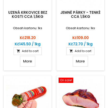
UZENÁ KRKOVICE BEZ
JEMNÉ PÁRKY - TENKÉ
KOSTI CCA 1,5KG
CCA 1,5KG
Obsah kartonu: 1ks
Obsah kartonu: 1ks
Price
Price
Kč218.20
Kč109.00
Kč145.50 / 1kg
Kč72.70 / 1kg
Add to cart
Add to cart


More
More
On sale!