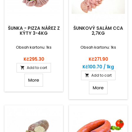
ŠUNKA - PIZZA NÁŘEZ Z
ŠUNKOVÝ SALÁM CCA
KÝTY 3-4KG
2,7KG
Obsah kartonu: 1ks
Obsah kartonu: 1ks
Price
Price
Kč295.30
Kč271.90
Kč100.70 / 1kg
Add to cart

Add to cart

More
More