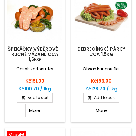
ŠPEKÁČKY VÝBĚROVÉ -
DEBRECÍNSKÉ PÁRKY
RUČNĚ VÁZANÉ CCA
CCA 1,5KG
1,5KG
Obsah kartonu: 1ks
Obsah kartonu: 1ks
Price
Price
Kč151.00
Kč193.00
Kč100.70 / 1kg
Kč128.70 / 1kg
Add to cart
Add to cart


More
More
On sale!