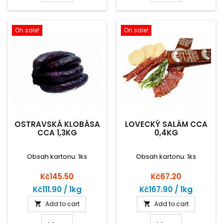
On sale!
On sale!
OSTRAVSKÁ KLOBÁSA
LOVECKÝ SALÁM CCA
CCA 1,3KG
0,4KG
Obsah kartonu: 1ks
Obsah kartonu: 1ks
Price
Price
Kč145.50
Kč67.20
Kč111.90 / 1kg
Kč167.90 / 1kg
Add to cart
Add to cart

