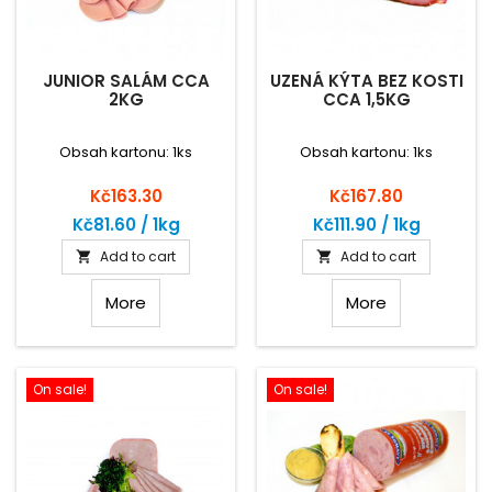
JUNIOR SALÁM CCA
UZENÁ KÝTA BEZ KOSTI
2KG
CCA 1,5KG
Obsah kartonu: 1ks
Obsah kartonu: 1ks
Price
Price
Kč163.30
Kč167.80
Kč81.60 / 1kg
Kč111.90 / 1kg
Add to cart
Add to cart


More
More
On sale!
On sale!