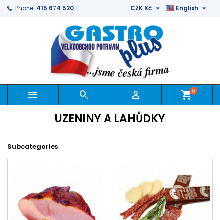


Phone:
415 674 520
CZK Kč
English
0



shopping_cart
UZENINY A LAHŮDKY
Subcategories