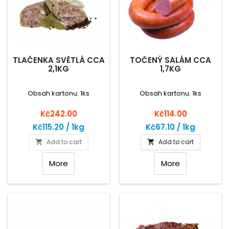
TLAČENKA SVĚTLÁ CCA
TOČENÝ SALÁM CCA
2,1KG
1,7KG
Obsah kartonu: 1ks
Obsah kartonu: 1ks
Price
Price
Kč242.00
Kč114.00
Kč115.20 / 1kg
Kč67.10 / 1kg
Add to cart
Add to cart


More
More