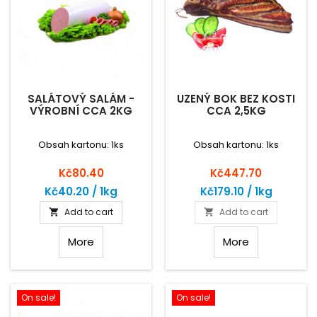
SALÁTOVÝ SALÁM -
UZENÝ BOK BEZ KOSTI
VÝROBNÍ CCA 2KG
CCA 2,5KG
Obsah kartonu: 1ks
Obsah kartonu: 1ks
Price
Price
Kč80.40
Kč447.70
Kč40.20 / 1kg
Kč179.10 / 1kg
Add to cart
Add to cart


More
More
On sale!
On sale!