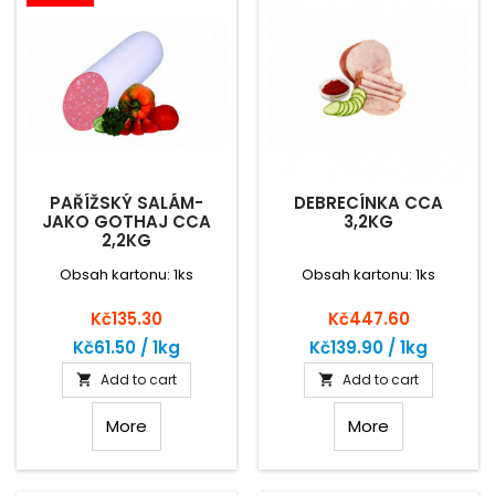
PAŘÍŽSKÝ SALÁM-
DEBRECÍNKA CCA
JAKO GOTHAJ CCA
3,2KG
2,2KG
Obsah kartonu: 1ks
Obsah kartonu: 1ks
Price
Price
Kč135.30
Kč447.60
Kč61.50 / 1kg
Kč139.90 / 1kg
Add to cart
Add to cart


More
More