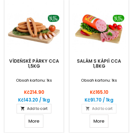
VÍDEŇSKÉ PÁRKY CCA
SALÁM S KÁPIÍ CCA
1,5KG
1,8KG
Obsah kartonu: 1ks
Obsah kartonu: 1ks
Price
Price
Kč214.90
Kč165.10
Kč143.20 / 1kg
Kč91.70 / 1kg
Add to cart
Add to cart


More
More