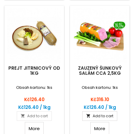
PREJT JITRNICOVÝ OD
ZAUZENÝ ŠUNKOVÝ
1KG
SALÁM CCA 2,5KG
Obsah kartonu: 1ks
Obsah kartonu: 1ks
Price
Price
Kč126.40
Kč316.10
Kč126.40 / 1kg
Kč126.40 / 1kg
Add to cart
Add to cart


More
More