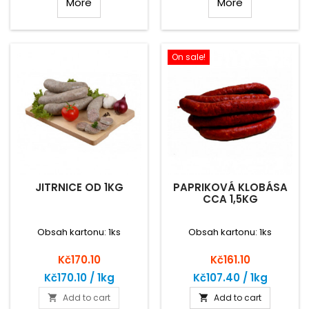
More
More
On sale!
JITRNICE OD 1KG
PAPRIKOVÁ KLOBÁSA
CCA 1,5KG
Obsah kartonu: 1ks
Obsah kartonu: 1ks
Price
Price
Kč170.10
Kč161.10
Kč170.10 / 1kg
Kč107.40 / 1kg
Add to cart
Add to cart

