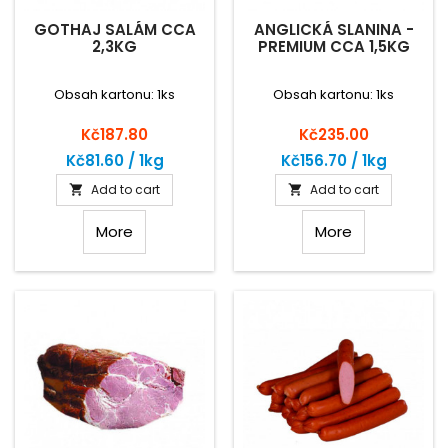
GOTHAJ SALÁM CCA
ANGLICKÁ SLANINA -
2,3KG
PREMIUM CCA 1,5KG
Obsah kartonu: 1ks
Obsah kartonu: 1ks
Price
Price
Kč187.80
Kč235.00
Kč81.60 / 1kg
Kč156.70 / 1kg
Add to cart
Add to cart


More
More